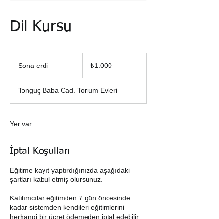
Dil Kursu
₺1.000
Türk
Sona erdi
S
₺1.000
lirası
o
n
Tonguç Baba Cad. Torium Evleri
a
e
r
d
Yer var
i
İptal Koşulları
Eğitime kayıt yaptırdığınızda aşağıdaki
şartları kabul etmiş olursunuz.
Katılımcılar eğitimden 7 gün öncesinde
kadar sistemden kendileri eğitimlerini
herhangi bir ücret ödemeden iptal edebilir